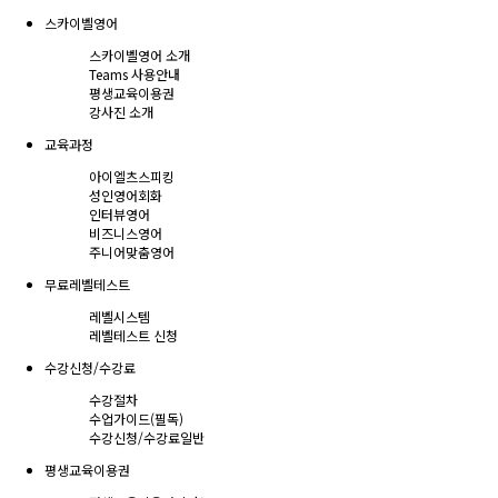
스카이벨영어
스카이벨영어 소개
Teams 사용안내
평생교육이용권
강사진 소개
교육과정
아이엘츠스피킹
성인영어회화
인터뷰영어
비즈니스영어
주니어맞춤영어
무료레벨테스트
레벨시스템
레벨테스트 신청
수강신청/수강료
수강절차
수업가이드(필독)
수강신청/수강료
일반
평생교육이용권