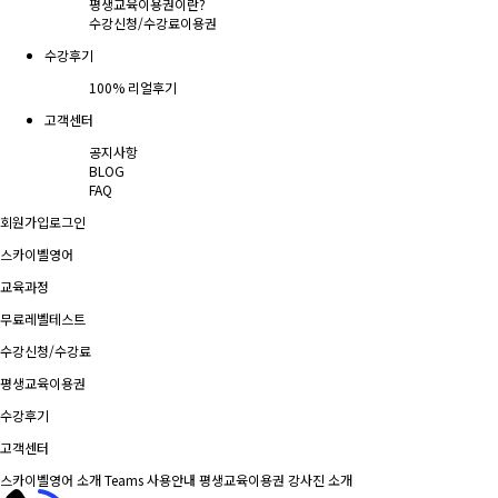
평생교육이용권이란?
수강신청/수강료
이용권
수강후기
100% 리얼후기
고객센터
공지사항
BLOG
FAQ
회원가입
로그인
스카이벨영어
교육과정
무료레벨테스트
수강신청/수강료
평생교육이용권
수강후기
고객센터
스카이벨영어 소개
Teams 사용안내
평생교육이용권
강사진 소개