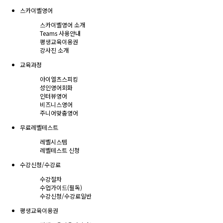
스카이벨영어
스카이벨영어 소개
Teams 사용안내
평생교육이용권
강사진 소개
교육과정
아이엘츠스피킹
성인영어회화
인터뷰영어
비즈니스영어
주니어맞춤영어
무료레벨테스트
레벨시스템
레벨테스트 신청
수강신청/수강료
수강절차
수업가이드(필독)
수강신청/수강료
일반
평생교육이용권