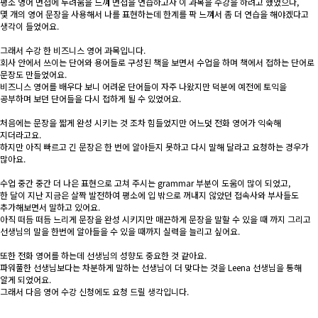
평소 영어 면접에 두려움을 느껴 면접을 연습하고자 이 과목을 수강을 하려고 했었으나,
몇 개의 영어 문장을 사용해서 나를 표현하는데 한계를 팍 느껴서 좀 더 연습을 해야겠다고
생각이 들었어요.
그래서 수강 한 비즈니스 영어 과목입니다.
회사 안에서 쓰이는 단어와 용어들로 구성된 책을 보면서 수업을 하며 책에서 접하는 단어로
문장도 만들었어요.
비즈니스 영어를 배우다 보니 어려운 단어들이 자주 나왔지만 덕분에 예전에 토익을
공부하며 보던 단어들을 다시 접하게 될 수 있었어요.
처음에는 문장을 짧게 완성 시키는 것 조차 힘들었지만 어느덧 전화 영어가 익숙해
지더라고요.
하지만 아직 빠르고 긴 문장은 한 번에 알아듣지 못하고 다시 말해 달라고 요청하는 경우가
많아요.
수업 중간 중간 더 나은 표현으로 고쳐 주시는 grammar 부분이 도움이 많이 되었고,
한 달이 지난 지금은 살짝 발전하여 평소에 입 밖으로 꺼내지 않았던 접속사와 부사들도
추가해보면서 말하고 있어요.
아직 떠듬 떠듬 느리게 문장을 완성 시키지만 매끈하게 문장을 말할 수 있을 때 까지 그리고
선생님의 말을 한번에 알아들을 수 있을 때까지 실력을 늘리고 싶어요.
또한 전화 영어를 하는데 선생님의 성향도 중요한 것 같아요.
파워풀한 선생님보다는 차분하게 말하는 선생님이 더 맞다는 것을 Leena 선생님을 통해
알게 되었어요.
그래서 다음 영어 수강 신청에도 요청 드릴 생각입니다.