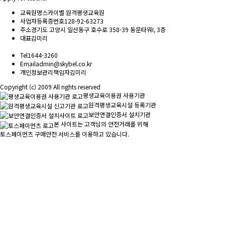
교육원명
스카이벨 원격평생교육원
사업자등록증번호
128-92-63273
주소
경기도 고양시 일산동구 호수로 358-39 동문타워I, 3층
대표
김미리
Tel
1644-3260
Email
admin@skybel.co.kr
개인정보관리책임자
김미리
Copyright (c) 2009 All rights reserved
평생교육이용권 사용기관
원격평생교육시설 등록기관
보안연결인증서 설치기관
본 사이트는 고객님의 안전거래를 위해
토스페이먼츠 구매안전 서비스를 이용하고 있습니다.