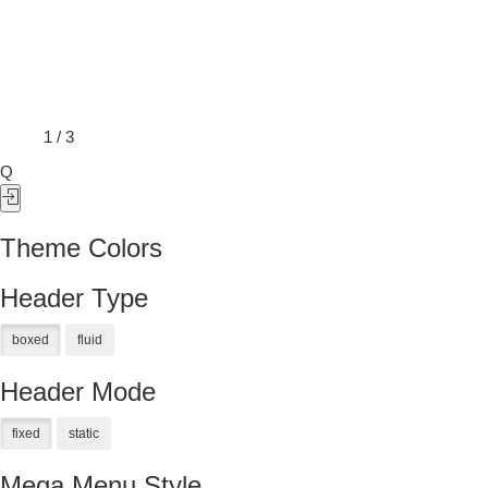
1
/
3
Q
Theme Colors
Header Type
Header Mode
Mega Menu Style