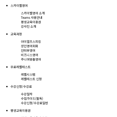
스카이벨영어
스카이벨영어 소개
Teams 사용안내
평생교육이용권
강사진 소개
교육과정
아이엘츠스피킹
성인영어회화
인터뷰영어
비즈니스영어
주니어맞춤영어
무료레벨테스트
레벨시스템
레벨테스트 신청
수강신청/수강료
수강절차
수업가이드(필독)
수강신청/수강료
일반
평생교육이용권