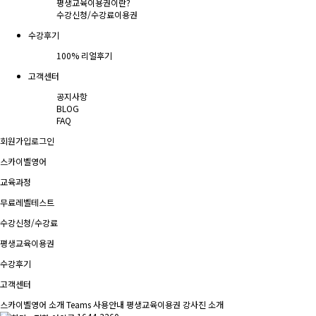
평생교육이용권이란?
수강신청/수강료
이용권
수강후기
100% 리얼후기
고객센터
공지사항
BLOG
FAQ
회원가입
로그인
스카이벨영어
교육과정
무료레벨테스트
수강신청/수강료
평생교육이용권
수강후기
고객센터
스카이벨영어 소개
Teams 사용안내
평생교육이용권
강사진 소개