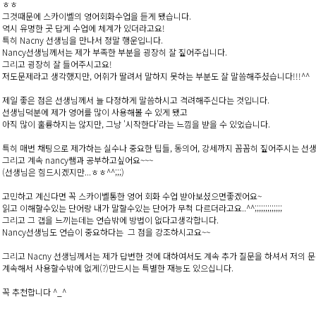
ㅎㅎ
그것때문에 스카이벨의 영어회화수업을 듣게 됐습니다.
역시 유명한 곳 답게 수업에 체계가 있더라고요!
특히 Nacny 선생님을 만나서 정말 행운입니다.
Nancy선생님께서는 제가 부족한 부분을 굉장히 잘 짚어주십니다.
그리고 굉장히 잘 들어주시고요!
저도문제라고 생각했지만, 어휘가 딸려서 말하지 못하는 부분도 잘 말씀해주셨습니다!!!^^
제일 좋은 점은 선생님께서 늘 다정하게 말씀하시고 격려해주신다는 것입니다.
선생님덕분에 제가 영어를 많이 사용해볼 수 있게 됐고
아직 많이 훌륭하지는 않지만, 그냥 '시작한다'라는 느낌을 받을 수 있었습니다.
특히 매번 채팅으로 제가하는 실수나 중요한 팁들, 동의어, 강세까지 꼼꼼히 짚어주시는 선생
그리고 계속 nancy쌤과 공부하고싶어요~~~
(선생님은 힘드시겠지만...ㅎㅎ^^;;;)
고민하고 계신다면 꼭 스카이벨통한 영어 회화 수업 받아보셨으면좋겠어요~
읽고 이해할수있는 단어랑 내가 말할수있는 단어가 무척 다르더라고요..^^;;;;;;;;;;;;;
그리고 그 갭을 느끼는데는 연습밖에 방법이 없다고생각합니다.
Nancy선생님도 연습이 중요하다는 그 점을 강조하시고요~~
그리고 Nacny 선생님께서는 제가 답변한 것에 대하여서도 계속 추가 질문을 하셔서 저의 
계속해서 사용할수밖에 없게(?)만드시는 특별한 재능도 있으십니다.
꼭 추천합니다 ^_^