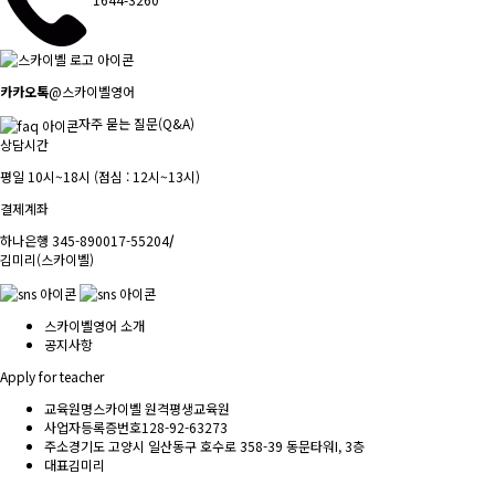
1644-3260
카카오톡
@스카이벨영어
자주 묻는 질문(Q&A)
상담시간
평일 10시~18시 (점심 : 12시~13시)
결제계좌
하나은행 345-890017-55204
/
김미리(스카이벨)
스카이벨영어 소개
공지사항
Apply for teacher
교육원명
스카이벨 원격평생교육원
사업자등록증번호
128-92-63273
주소
경기도 고양시 일산동구 호수로 358-39 동문타워I, 3층
대표
김미리