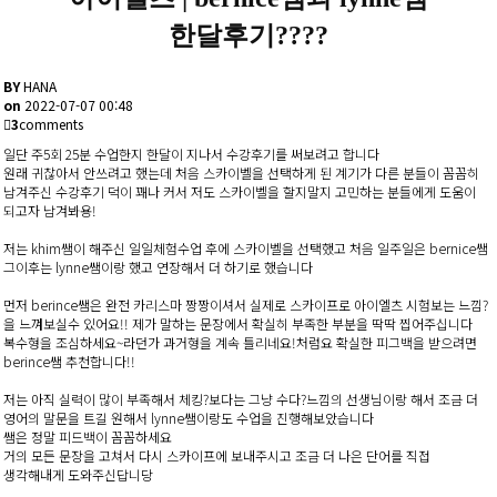
한달후기????
BY
HANA
on
2022-07-07 00:48
3
comments
일단 주5회 25분 수업한지 한달이 지나서 수강후기를 써보려고 합니다
원래 귀찮아서 안쓰려고 했는데 처음 스카이벨을 선택하게 된 계기가 다른 분들이 꼼꼼히
남겨주신 수강후기 덕이 꽤나 커서 저도 스카이벨을 할지말지 고민하는 분들에게 도움이
되고자 남겨봐용!
저는 khim쌤이 해주신 일일체험수업 후에 스카이벨을 선택했고 처음 일주일은 bernice쌤
그이후는 lynne쌤이랑 했고 연장해서 더 하기로 했습니다
먼저 berince쌤은 완전 카리스마 짱짱이셔서 실제로 스카이프로 아이엘츠 시험보는 느낌?
을 느껴보실수 있어요!! 제가 말하는 문장에서 확실히 부족한 부분을 딱딱 찝어주십니다
복수형을 조심하세요~라던가 과거형을 계속 틀리네요!처럼요 확실한 피그백을 받으려면
berince쌤 추천합니다!!
저는 아직 실력이 많이 부족해서 체킹?보다는 그냥 수다?느낌의 선생님이랑 해서 조금 더
영어의 말문을 트길 원해서 lynne쌤이랑도 수업을 진행해보았습니다
쌤은 정말 피드백이 꼼꼼하세요
거의 모든 문장을 고쳐서 다시 스카이프에 보내주시고 조금 더 나은 단어를 직접
생각해내게 도와주신답니당