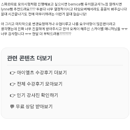
스파르타로 모의시험처럼 진행해보고 싶으시면 bernice쌤 유치원교사?느낌 원하시면
lynne쌤 추천드려요???? 두분다 너무 열정적이시고 타임오버해서라도 꼼꼼히 봐주십니다
절대 시간끝나기도 전에 마무리하려는 이런거 절대 없습니당!
아 그리고 마지막으로 변경요청하거나 수업미루고 나름 요구사항이 많은편이라고
생각했는데 진짜 너무 친절하게 받아주시고 만사 오케이 해주신 스카이벨 매니저님들 ㅠㅠ
너무 감사합니다 ㅠㅠ 한달 더 부탁드려용????????
관련 콘텐츠 더보기
👉
아이엘츠 수강후기 더보기
👉
전체 수강후기 모아보기
👉
인기 강사진 확인하기
💬
무료 상담 받아보기