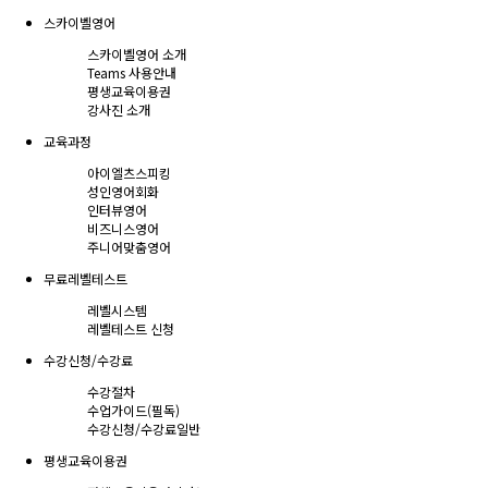
스카이벨영어
스카이벨영어 소개
Teams 사용안내
평생교육이용권
강사진 소개
교육과정
아이엘츠스피킹
성인영어회화
인터뷰영어
비즈니스영어
주니어맞춤영어
무료레벨테스트
레벨시스템
레벨테스트 신청
수강신청/수강료
수강절차
수업가이드(필독)
수강신청/수강료
일반
평생교육이용권