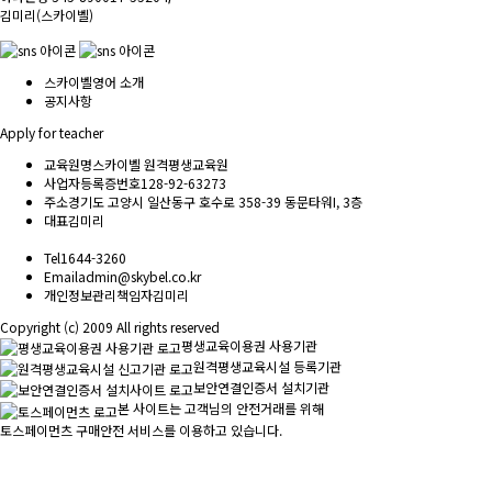
김미리(스카이벨)
스카이벨영어 소개
공지사항
Apply for teacher
교육원명
스카이벨 원격평생교육원
사업자등록증번호
128-92-63273
주소
경기도 고양시 일산동구 호수로 358-39 동문타워I, 3층
대표
김미리
Tel
1644-3260
Email
admin@skybel.co.kr
개인정보관리책임자
김미리
Copyright (c) 2009 All rights reserved
평생교육이용권 사용기관
원격평생교육시설 등록기관
보안연결인증서 설치기관
본 사이트는 고객님의 안전거래를 위해
토스페이먼츠 구매안전 서비스를 이용하고 있습니다.