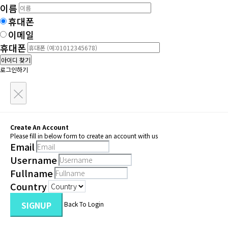
이름
휴대폰
이메일
휴대폰
아이디 찾기
로그인하기
×
Create An Account
Please fill in below form to create an account with us
Email
Username
Fullname
Country
SIGNUP
Back To Login