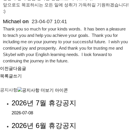
앞으로도 목표하시는 모든 일에 성취가 가득하길 기원하겠습니다!
:)
Michael
on
23-04-07 10:41
Thank you so much for your kinds words. It has been a pleasure
to teach you and help you achieve your goals. Thank you for
including me on your journey to your successful future. I wish you
continued joy and prosperity. And thank you for trusting me and
Skybel with your English learning needs. I look forward to
continuing the journey in the future.
이전글
다음글
목록
글쓰기
공지사항
2026년 7월 휴강공지
2026-07-08
2026년 6월 휴강공지