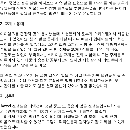
특히
좋았던 점은 말을 하다보면 계속 같은 표현으로 돌려막기를 하는 경우가
많았는데 상황에 어울리는 다양한 표현들을 추천해주셨습니다
!
다른 문제의
답변들에도 적용될 표현들이 많았기 때문에 매우 유용합니다
!!
2.
교재
+
응대
아이엘츠를 굉장히 많이 응시했는데 시험문제의 전부가 스카이벨에서 제공한
교재에 있었어요
.
분기 별로 문제가 바뀔 때마다 빠르게 업데이트해서 최신
문제를 받아볼 수 있었어요
.
스카이벨과 스피킹 시험 준비 전에 대형학원에서
수업을 들었었는데
,
그냥 일반적인 주제들
10
개
?
정도를 배우는데 사실
그걸로는 턱없이 부족해서
,,
스카이벨 교재는 진짜 시험에 나오는 주제들로
이루어져 있기 때문에 충분한 공부시간이 있다면 시험장에서 어떤 주제가
나와도 떨지 않을 수 있어요
.
또 수업 취소나 연기 등 급한 일정이 있을 때 정말 빠른 카톡 답변을 받을 수
있습니다
..
수업 추천과 같은 문의에도 정말 친절하게 알려주셨어요
.
또
시간대를 바꿀 때에도 많은 선택 옵션이 있어서 정말 좋았습니다
.
3. 강추!!
Jazzel
선생님은
리액션
이
정말
좋고 또 웃음이 많은 선생님입니다
!
저는
외국인과 대화할 때 지나치게 걱정하고
문법이나 표현이
틀릴까
두려워서
편하게 말해본 적이 없는데
,
선생님과 수업 후에는 정말 편한
마음으로
대화할 수 있었고 그렇게 외국인들과 떨지않고 잘 대화할 수 있게
변했습니다.