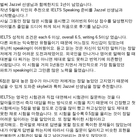
벌써
Jazzel
선생님과 함께한지도
1
년이 넘었습니다
.
작년
5
월에 지인의 추천으로
IELTS Speaking
준비를
Jazzel
선생님과
시작했습니다
..!
사실 그동안 정말 많은 시험을 응시했고 여러번의
6
이상 점수를 달성했지만
아이엘츠 졸업을 드디어 하게 되서 처음으로 후기를 남깁니다
.
IELTS
성적의
조건은
each 6
이상
, overall 6.5, writing 6.5이상
였습니다
.
다른 파트는 익숙했던 유형들이기 때문에 어느정도
자신감이 있었는데
유난히
speaking
이 어려웠어요
.
듣고 읽는 것은 자신이 있지만 말하기는 정말
저에게 가장 어려운 도전과제였어요
.
외국인을 만나거나 영어로 말해야 할 때
대본을 다 짜가는 것이 아니면 제대로 말도 못하고 번역기에 의존했던
사람입니다
.
이 시험을 거의
1
년동안 치면서 개인적으로 가장 힘들었던
파트가
speaking
이고 그만큼 많은 노력을 들였습니다
..
6점은 절대 높은 점수가 아니지만 저에게는 정말 높았던 고지였기 때문에
넘을 수 있게 도와준 skybel과 특히 Jazzel 선생님을 정말 추천합니다.
IELTS
는 영국인 시험관과 직접 대면
해서 시험관이 질문하는 것을 다
알아들으면서 즉각 대답을 하는 방식으로
시험을 치기 때문에 더 긴장했고 첫
시험에서는
5
점을 받을 정도로
긴장을 많이
했고
하고싶었던 말도 제대로
못한 채로 시험을 마쳤습니다
.
또 시험을 칠수록
0.5
점을 올리는 것이 정말
어려운 일이라는 것을 알았어요
.
또
정말 특이한 시험이라고
생각해요
..
한국말로 제대로 답변을 못할 정도로 특이한 문제들이 많았
는데
내가 어떻게 답변을 하는지에 따라서 다음 질문이 달라지고 비슷한 표현을
반복하면 시험관이 말을 끊고 넘어가버리는 경우도 많았어요
.