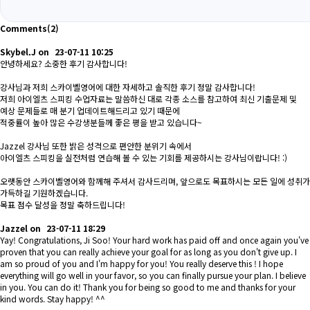
Comments
(2)
Skybel.J
on
23-07-11 10:25
안녕하세요? 소중한 후기 감사합니다!
강사님과 저희 스카이벨영어에 대한 자세하고 솔직한 후기 정말 감사합니다!
저희 아이엘츠 스피킹 수업자료는 말씀하신 대로 각종 소스를 참고하여 최신 기출문제 및
예상 문제들로 매 분기 업데이트해드리고 있기 때문에
적중률이 높아 많은 수강생분들께 좋은 평을 받고 있습니다~
Jazzel 강사님 또한 밝은 성격으로 편안한 분위기 속에서
아이엘츠 스피킹을 실전처럼 연습해 볼 수 있는 기회를 제공하시는 강사님이랍니다! :)
오랫동안 스카이벨영어와 함께해 주셔서 감사드리며, 앞으로도 목표하시는 모든 일에 성취가
가득하길 기원하겠습니다.
목표 점수 달성을 정말 축하드립니다!
Jazzel
on
23-07-11 18:29
Yay! Congratulations, Ji Soo! Your hard work has paid off and once again you've
proven that you can really achieve your goal for as long as you don't give up. I
am so proud of you and I'm happy for you! You really deserve this ! I hope
everything will go well in your favor, so you can finally pursue your plan. I believe
in you. You can do it! Thank you for being so good to me and thanks for your
kind words. Stay happy! ^^