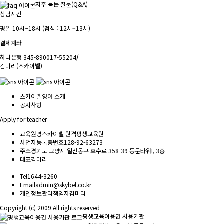
자주 묻는 질문(Q&A)
상담시간
평일 10시~18시 (점심 : 12시~13시)
결제계좌
하나은행 345-890017-55204
/
김미리(스카이벨)
스카이벨영어 소개
공지사항
Apply for teacher
교육원명
스카이벨 원격평생교육원
사업자등록증번호
128-92-63273
주소
경기도 고양시 일산동구 호수로 358-39 동문타워I, 3층
대표
김미리
Tel
1644-3260
Email
admin@skybel.co.kr
개인정보관리책임자
김미리
Copyright (c) 2009 All rights reserved
평생교육이용권 사용기관