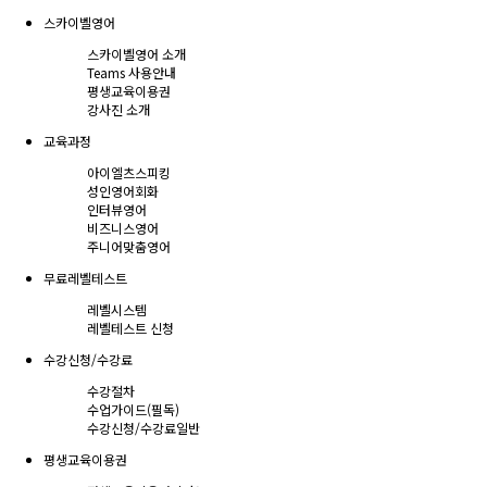
스카이벨영어
스카이벨영어 소개
Teams 사용안내
평생교육이용권
강사진 소개
교육과정
아이엘츠스피킹
성인영어회화
인터뷰영어
비즈니스영어
주니어맞춤영어
무료레벨테스트
레벨시스템
레벨테스트 신청
수강신청/수강료
수강절차
수업가이드(필독)
수강신청/수강료
일반
평생교육이용권