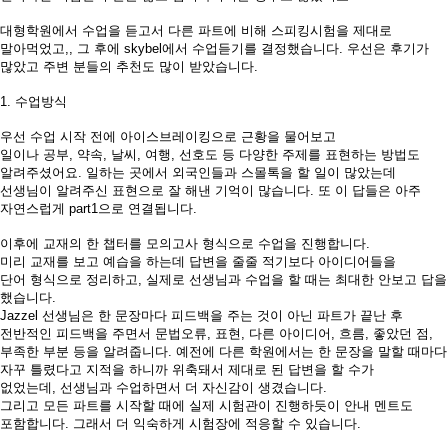
대형학원에서 수업을 듣고서 다른 파트에 비해 스피킹시험을 제대로
말아먹었고,, 그 후에
skybel
에서 수업듣기를 결정했습니다
.
우선은 후기가
많았고 주변 분들의 추천도 많이 받았습니다
.
1.
수
업방식
우선
수업 시작 전에 아이스브레이킹으로 근황을 물어보고
일이나
공부
,
약속
,
날씨
,
여행, 선호도
등
다양한 주제를
표현하는 방법도
알려주셨어요
.
일하는 곳에서 외국인들과 스몰톡을 할 일이 많았는데
선생님이 알려주신 표현으로 잘 해낸 기억이 많습니다
.
또 이 답들은 아주
자연스럽게
part1
으로 연결됩니다
.
이후에 교재의
한 챕터를
모의고사 형식으로
수업을 진행
합
니다
.
미리 교재
를 보고
예습을 하는데
답변을
줄줄 적기보다 아이디어들을
단어
형식으로 정리하고
,
실제로 선생님과
수업을
할 때는 최대한 안보고 답을
했습니다
.
Jazzel
선생님은 한 문장마다 피드백을 주는 것이 아닌 파트가 끝난 후
전반적인 피드백을 주면서 문법오류
, 표현, 다른
아이디어
,
흐름, 좋았던 점,
부족한 부분 등을
알려줍
니다
.
예전에 다른 학원에서는 한 문장을 말할 때마다
자꾸 틀렸다고 지적을 하니까 위축돼서 제대로 된 답변을 할 수가
없었는데
,
선생님과 수업하면서 더 자신감이 생겼습니다
.
그리고 모든 파트를 시작할 때에 실제 시험관이 진행하듯이 안내 멘트도
포함합니다
.
그래서 더 익숙하게 시험장에 적응할 수 있습니다
.