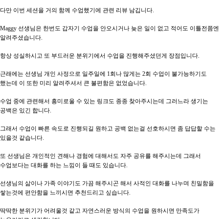
다만 이번 세션을 거의 함께 수업했기에 관련 리뷰 남깁니다
.
Maggy
선생님은 한번도 갑자기 수업을 안오시거나 늦은 일이 없고 적어도 이틀전쯤엔
알려주셨습니다
.
항상 성실하시고 또 부드러운 분위기에서 수업을 진행해주셨던게 장점입니다
.
근래에는 선생님 개인 사정으로 일주일에
1
회나 많게는
2
회 수업이 불가능하기도
했는데 이 또한 미리 알려주셔서 큰 불편함은 없었습니다
.
수업 중에 관련해서 흥미로울 수 있는 링크도 종종 찾아주시는데 그러느라 생기는
공백은 있긴 합니다
.
그래서 수업이 빠른 속도로 진행되길 원하고 공백 없는걸 선호하시면 좀 답답할 수는
있을것 같습니다
.
또 선생님은 개인적인 견해나 경험에 대해서도 자주 공유를 해주시는데 그래서
수업보다는 대화를 하는 느낌이 들 때도 있습니다
.
선생님의 삶이나 가족 이야기도 가끔 해주시곤 해서 사적인 대화를 나누며 친밀함을
쌓는것에 편안함을 느끼시면 추천드리고 싶습니다
.
딱딱한 분위기가 어려울것 같고 자연스러운 방식의 수업을 원하시면 만족도가