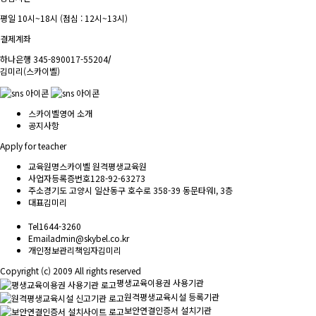
평일 10시~18시 (점심 : 12시~13시)
결제계좌
하나은행 345-890017-55204
/
김미리(스카이벨)
스카이벨영어 소개
공지사항
Apply for teacher
교육원명
스카이벨 원격평생교육원
사업자등록증번호
128-92-63273
주소
경기도 고양시 일산동구 호수로 358-39 동문타워I, 3층
대표
김미리
Tel
1644-3260
Email
admin@skybel.co.kr
개인정보관리책임자
김미리
Copyright (c) 2009 All rights reserved
평생교육이용권 사용기관
원격평생교육시설 등록기관
보안연결인증서 설치기관