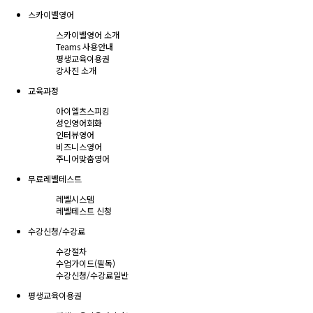
스카이벨영어
스카이벨영어 소개
Teams 사용안내
평생교육이용권
강사진 소개
교육과정
아이엘츠스피킹
성인영어회화
인터뷰영어
비즈니스영어
주니어맞춤영어
무료레벨테스트
레벨시스템
레벨테스트 신청
수강신청/수강료
수강절차
수업가이드(필독)
수강신청/수강료
일반
평생교육이용권