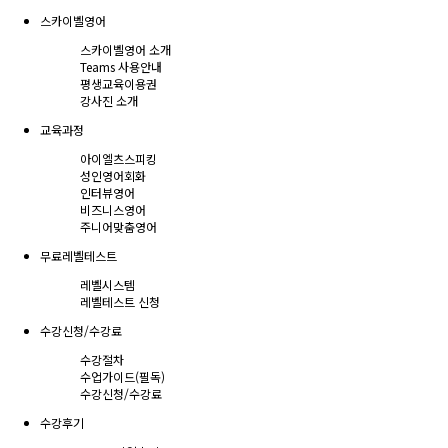
스카이벨영어
스카이벨영어 소개
Teams 사용안내
평생교육이용권
강사진 소개
교육과정
아이엘츠스피킹
성인영어회화
인터뷰영어
비즈니스영어
주니어맞춤영어
무료레벨테스트
레벨시스템
레벨테스트 신청
수강신청/수강료
수강절차
수업가이드(필독)
수강신청/수강료
수강후기