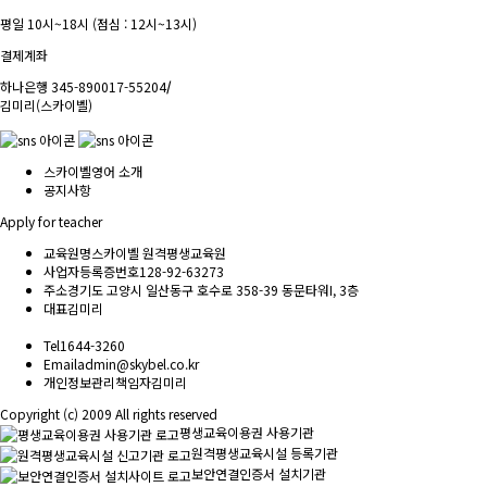
평일 10시~18시 (점심 : 12시~13시)
결제계좌
하나은행 345-890017-55204
/
김미리(스카이벨)
스카이벨영어 소개
공지사항
Apply for teacher
교육원명
스카이벨 원격평생교육원
사업자등록증번호
128-92-63273
주소
경기도 고양시 일산동구 호수로 358-39 동문타워I, 3층
대표
김미리
Tel
1644-3260
Email
admin@skybel.co.kr
개인정보관리책임자
김미리
Copyright (c) 2009 All rights reserved
평생교육이용권 사용기관
원격평생교육시설 등록기관
보안연결인증서 설치기관