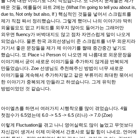
를 나에 대한 이야기로 다시 적었습니다. 또 나머지 문제들은 제가
배운 것들, 예를들어 파트 2에는 (What I’m going to tell you about is,
due to, Not only but also, If ) 핵심적인 것들을 넣어서 스크립트를
제가 직접 짜서 정리했습니다. 그렇게 했더니 나의 이야기라 딱히
외울필요도 없고 키워드를 외우지 않아도 들어가는 그래머만
외우면 fluency가 버벅대지도 않고 점차 자연스럽게 말이 나오게
되었습니다. 물론 한국 과외선생님이 준 스크립트를 너무 외운지라
거기서 좋은 문장들을 제가 제 이야기를 짤때 중간중간 넣기도
했습니다. 또 Place 나 Person 이 나오면 제 나름대로 외운문장을
이야기해서 굳이 새로운 이야기들을 추가하지 않게끔 반복되게
만들었습니다. Zoe 선생님도 추천해주신 방법이 너무 새로운
이야기들을 계속해서 추가하지말고 같은 부류끼리 최대한 묶어서
한 이야기가 중복되게 만들라고 하셨습니다. 그게 유익한
방법이었던 것 같습니다.
아이엘츠를 하면서 여러가지 시행착오를 많이 겪었습니다. 4월
첫점수가 6.5였는데 6.0 -> 5.5 -> 6.5 (리나) -> 7.0 (Zoe)
이렇게 Fluctuation을 겪고 나니 영어실력도 많이 늘었고 무엇보다
자신감이 생겨서 이제 미국에서 간호사로 일할 힘이 나네요. 언어에