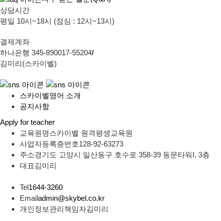
상담시간
평일 10시~18시 (점심 : 12시~13시)
결제계좌
하나은행 345-890017-55204
/
김미리(스카이벨)
스카이벨영어 소개
공지사항
Apply for teacher
교육원명
스카이벨 원격평생교육원
사업자등록증번호
128-92-63273
주소
경기도 고양시 일산동구 호수로 358-39 동문타워I, 3층
대표
김미리
Tel
1644-3260
Email
admin@skybel.co.kr
개인정보관리책임자
김미리