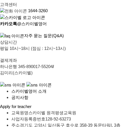
고객센터
1644-3260
카카오톡
@스카이벨영어
자주 묻는 질문(Q&A)
상담시간
평일 10시~18시 (점심 : 12시~13시)
결제계좌
하나은행 345-890017-55204
/
김미리(스카이벨)
스카이벨영어 소개
공지사항
Apply for teacher
교육원명
스카이벨 원격평생교육원
사업자등록증번호
128-92-63273
주소
경기도 고양시 일산동구 호수로 358-39 동문타워I, 3층