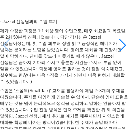
- Jazzel 선생님과의 수업 후기
제가 수강한 과정은
1:1 화상 영어 수업
으로,
매주 화요일과 목요일,
주 2회 50분씩 진행
되었습니다. 담당 강사님은
Jazzel
선생님
이셨는데, 첫 수업 때부터 정말 밝고 긍정적인 에너지가
넘치는 분이라는 느낌을 받았습니다. 영어로 대화할 때 긴장하면
말이 막히거나, 단어를 찾느라 머뭇거릴 때가 많은데,
Jazzel
선생님은 끝까지 기다려 주시고 충분한 시간을 주셔서
부담 없이
말할 수 있었습니다. 덕분에 영어로 말하는 것이 점점 익숙해졌고,
실수해도 괜찮다는 마음가짐을 가지게 되면서 더욱 편하게 대화할
수 있었습니다. :)
수업은
‘스몰톡(Small Talk)’ 교재
를 활용하여
매일 2~3개의 주제
를
다뤘습니다. 주제를 다양하게 연습할 수 있어서, 단순히 영어 표현을
배우는 것을 넘어
논리적으로 생각을 정리하고 말하는 연습까지 할
수 있었습니다.
수업 진행 방식은 먼저 주제를 확인한 뒤 제 의견을
말하면, Jazzel 선생님께서 추가로 얘기를 해주시면서 자연스럽게
대화를 확장해 나가는 방식이었습니다. 한 주제가 끝날 때마다
간단한 피드백을 주셨고, 문법적인 오류나 더 자연스러운 표현들은