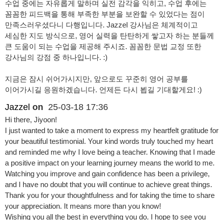
수업 중에는 자유롭게 말하며 실전 감각을 익히고, 수업 후에는
꼼꼼한 피드백을 통해 부족한 부분을 보완할 수 있었다는 점이
만족스러우셨다니 다행입니다. Jazzel 강사님은 체계적이고
세심한 지도 방식으로, 영어 실력을 탄탄하게 쌓고자 하는 분들께
큰 도움이 되는 수업을 제공해 주시죠. 꼼꼼한 문법 교정 또한
강사님의 강점 중 하나입니다. :)
지금은 잠시 쉬어가시지만, 앞으로도 꾸준히 영어 공부를
이어가시길 응원하겠습니다. 언제든 다시 뵙길 기대할게요! :)
Jazzel
on
25-03-18 17:36
Hi there, Jiyoon!
I just wanted to take a moment to express my heartfelt gratitude for
your beautiful testimonial. Your kind words truly touched my heart
and reminded me why I love being a teacher. Knowing that I made
a positive impact on your learning journey means the world to me.
Watching you improve and gain confidence has been a privilege,
and I have no doubt that you will continue to achieve great things.
Thank you for your thoughtfulness and for taking the time to share
your appreciation. It means more than you know!
Wishing you all the best in everything you do. I hope to see you