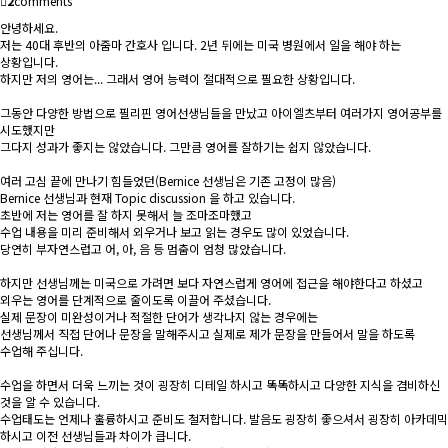
2
comments
안녕하세요.
저는 40대 후반의 아줌마 간호사 입니다. 2년 뒤에는 미국 병원에서 일을 해야 하는
상황입니다.
하지만 저의 영어는... 그래서 영어 능력이 절대적으로 필요한 상황입니다.
그동안 다양한 방법으로 필리핀 영어선생님들을 만났고 아이엘츠부터 여러가지 영어공부를
시도했지만
그다지 성과가 좋지는 않았습니다. 그만큼 영어를 잘하기는 쉽지 않았습니다.
여러 고심 끝에 만나기 힘들었던(Bernice 선생님은 기존 고정이 많음)
Bernice 선생님과 현재 Topic discussion 을 하고 있습니다.
초반에 저는 영어를 잘 하지 못해서 늘 조마조마했고
수업 내용을 미리 준비해서 외우거나 보고 읽는 경우도 많이 있었습니다.
당연히 부자연스럽고 어, 아, 음 등 멈춤이 엄청 많았습니다.
하지만 선생님께는 미국으로 가려면 보다 자연스럽게 영어에 접근을 해야한다고 하셨고
외우는 영어를 단계적으로 줄이도록 이끌어 주셨습니다.
실제 문장이 미완성이거나 적절한 단어가 생각나지 않는 경우에는
선생님께서 직접 단어나 문장을 말해주시고 실제로 제가 문장을 만들어서 말을 하도록
수업해 주십니다.
수업을 하면서 더욱 느끼는 것이 굉장히 디테일 하시고 똑똑하시고 다양한 지식을 겸비하신
것을 알 수 있습니다.
수업태도는 언제나 훌륭하시고 준비도 철저합니다. 발음도 굉장히 좋으셔서 굉장히 아카데믹
하시고 이전 선생님들과 차이가 큽니다.