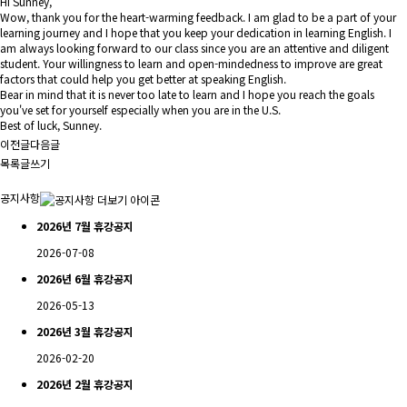
Hi Sunney,
Wow, thank you for the heart-warming feedback. I am glad to be a part of your
learning journey and I hope that you keep your dedication in learning English. I
am always looking forward to our class since you are an attentive and diligent
student. Your willingness to learn and open-mindedness to improve are great
factors that could help you get better at speaking English.
Bear in mind that it is never too late to learn and I hope you reach the goals
you've set for yourself especially when you are in the U.S.
Best of luck, Sunney.
이전글
다음글
목록
글쓰기
공지사항
2026년 7월 휴강공지
2026-07-08
2026년 6월 휴강공지
2026-05-13
2026년 3월 휴강공지
2026-02-20
2026년 2월 휴강공지