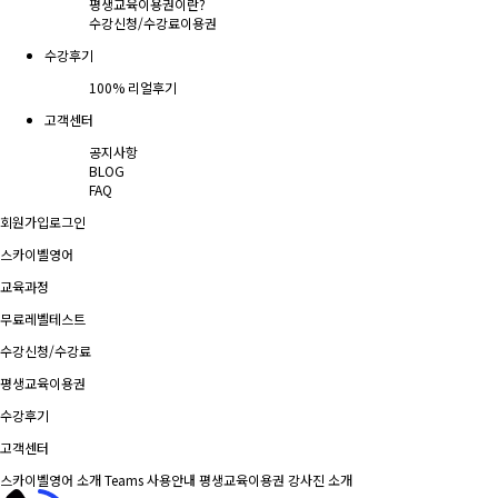
평생교육이용권이란?
수강신청/수강료
이용권
수강후기
100% 리얼후기
고객센터
공지사항
BLOG
FAQ
회원가입
로그인
스카이벨영어
교육과정
무료레벨테스트
수강신청/수강료
평생교육이용권
수강후기
고객센터
스카이벨영어 소개
Teams 사용안내
평생교육이용권
강사진 소개