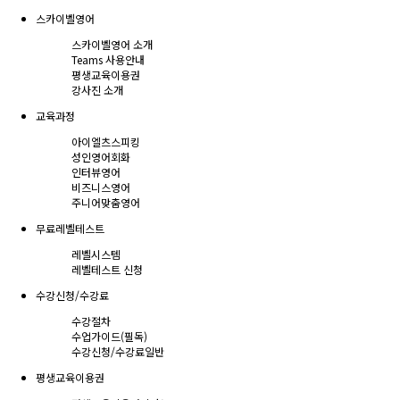
스카이벨영어
스카이벨영어 소개
Teams 사용안내
평생교육이용권
강사진 소개
교육과정
아이엘츠스피킹
성인영어회화
인터뷰영어
비즈니스영어
주니어맞춤영어
무료레벨테스트
레벨시스템
레벨테스트 신청
수강신청/수강료
수강절차
수업가이드(필독)
수강신청/수강료
일반
평생교육이용권