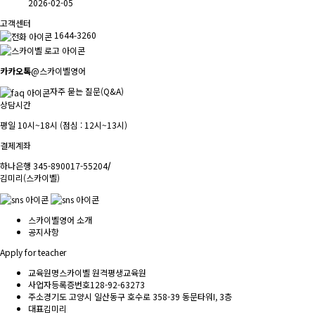
2026-02-05
고객센터
1644-3260
카카오톡
@스카이벨영어
자주 묻는 질문(Q&A)
상담시간
평일 10시~18시 (점심 : 12시~13시)
결제계좌
하나은행 345-890017-55204
/
김미리(스카이벨)
스카이벨영어 소개
공지사항
Apply for teacher
교육원명
스카이벨 원격평생교육원
사업자등록증번호
128-92-63273
주소
경기도 고양시 일산동구 호수로 358-39 동문타워I, 3층
대표
김미리