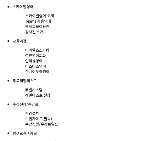
스카이벨영어
스카이벨영어 소개
Teams 사용안내
평생교육이용권
강사진 소개
교육과정
아이엘츠스피킹
성인영어회화
인터뷰영어
비즈니스영어
주니어맞춤영어
무료레벨테스트
레벨시스템
레벨테스트 신청
수강신청/수강료
수강절차
수업가이드(필독)
수강신청/수강료
일반
평생교육이용권