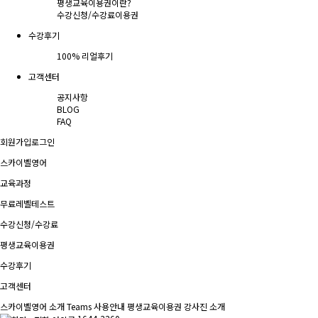
평생교육이용권이란?
수강신청/수강료
이용권
수강후기
100% 리얼후기
고객센터
공지사항
BLOG
FAQ
회원가입
로그인
스카이벨영어
교육과정
무료레벨테스트
수강신청/수강료
평생교육이용권
수강후기
고객센터
스카이벨영어 소개
Teams 사용안내
평생교육이용권
강사진 소개