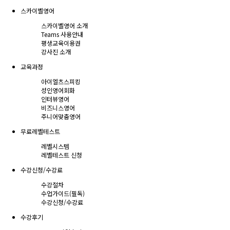
스카이벨영어
스카이벨영어 소개
Teams 사용안내
평생교육이용권
강사진 소개
교육과정
아이엘츠스피킹
성인영어회화
인터뷰영어
비즈니스영어
주니어맞춤영어
무료레벨테스트
레벨시스템
레벨테스트 신청
수강신청/수강료
수강절차
수업가이드(필독)
수강신청/수강료
수강후기