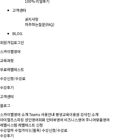
100% 리얼후기
고객센터
공지사항
자주하는질문(FAQ)
BLOG
회원가입
로그인
스카이벨영어
교육과정
무료레벨테스트
수강신청/수강료
수강후기
고객센터
블로그
스카이벨영어 소개
Teams 사용안내
평생교육이용권
강사진 소개
아이엘츠스피킹
성인영어회화
인터뷰영어
비즈니스영어
주니어맞춤영어
레벨시스템
레벨테스트 신청
수강절차
수업가이드(필독)
수강신청/수강료
수강후기