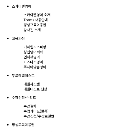
스카이벨영어
스카이벨영어 소개
Teams 사용안내
평생교육이용권
강사진 소개
교육과정
아이엘츠스피킹
성인영어회화
인터뷰영어
비즈니스영어
주니어맞춤영어
무료레벨테스트
레벨시스템
레벨테스트 신청
수강신청/수강료
수강절차
수업가이드(필독)
수강신청/수강료
일반
평생교육이용권