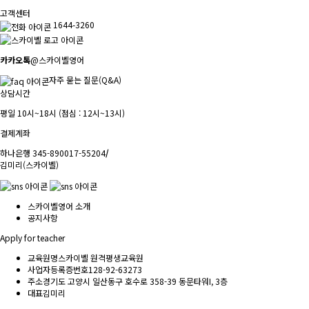
고객센터
1644-3260
카카오톡
@스카이벨영어
자주 묻는 질문(Q&A)
상담시간
평일 10시~18시 (점심 : 12시~13시)
결제계좌
하나은행 345-890017-55204
/
김미리(스카이벨)
스카이벨영어 소개
공지사항
Apply for teacher
교육원명
스카이벨 원격평생교육원
사업자등록증번호
128-92-63273
주소
경기도 고양시 일산동구 호수로 358-39 동문타워I, 3층
대표
김미리