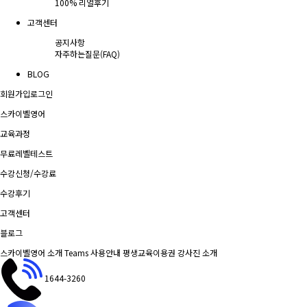
100% 리얼후기
고객센터
공지사항
자주하는질문(FAQ)
BLOG
회원가입
로그인
스카이벨영어
교육과정
무료레벨테스트
수강신청/수강료
수강후기
고객센터
블로그
스카이벨영어 소개
Teams 사용안내
평생교육이용권
강사진 소개
1644-3260