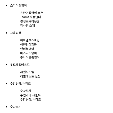
스카이벨영어
스카이벨영어 소개
Teams 사용안내
평생교육이용권
강사진 소개
교육과정
아이엘츠스피킹
성인영어회화
인터뷰영어
비즈니스영어
주니어맞춤영어
무료레벨테스트
레벨시스템
레벨테스트 신청
수강신청/수강료
수강절차
수업가이드(필독)
수강신청/수강료
수강후기