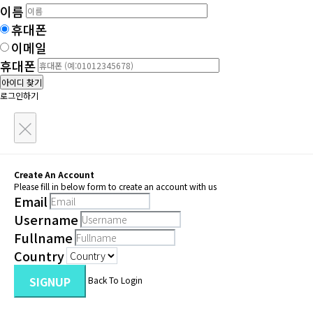
이름
휴대폰
이메일
휴대폰
아이디 찾기
로그인하기
×
Create An Account
Please fill in below form to create an account with us
Email
Username
Fullname
Country
SIGNUP
Back To Login